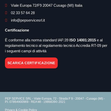
Viale Europa 72/F9 20047 Cusago (MI) Italia
02 33 57 64 28
info@pepservicesrl.it
Certificazione
È conforme alla norma standard IAF:39
ISO 14001:2015
e al
regolamento tecnico al regolamento tecnico Accredia RT-09 per
i seguenti campi di attività
SCARICA CERTIFICAZIONE
PEP SERVICE SRL - Viale Europa, 72 - Strada F 9 - 20047 - Cusago (MI) -
P.I. 07864900969 - REA MI - 1986839© 2021
Privacy & Cookie Policy